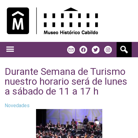
Jump to navigation
B
m
f
t
u
s
c
Durante Semana de Turismo
a
nuestro horario será de lunes
r
a sábado de 11 a 17 h
Novedades