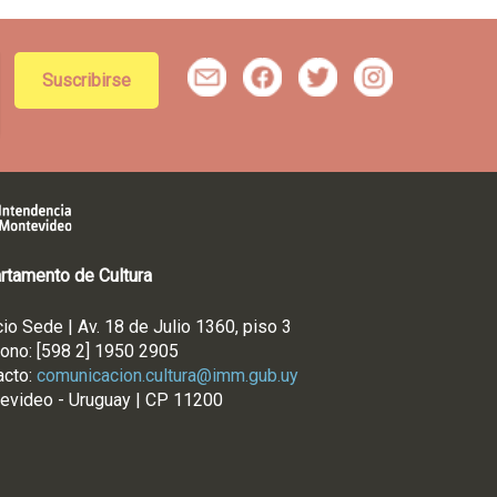
m
f
t
rtamento de Cultura
cio Sede | Av. 18 de Julio 1360, piso 3
fono: [598 2] 1950 2905
acto:
comunicacion.cultura@imm.gub.uy
evideo - Uruguay | CP 11200