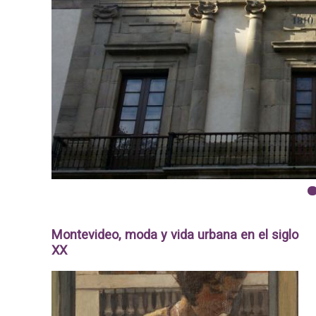
p
a
l
1
Montevideo, moda y vida urbana en el siglo
XX