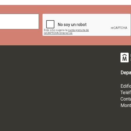
Depa
Edifi
Telé
Cont
Mont