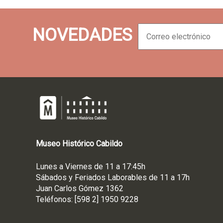
C
NOVEDADES
o
r
r
e
o
e
l
e
c
t
Museo
Histórico
Cabildo
r
ó
Lunes a Viernes de 11 a 17:45h
n
Sábados y Feriados Laborables de 11 a 17h
i
Juan Carlos Gómez 1362
c
Teléfonos: [598 2] 1950 9228
o
*