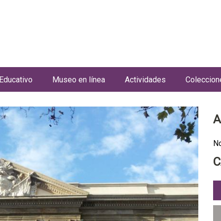
Jump to navigation
Educativo
Museo en línea
Actividades
Coleccion
A
No
C