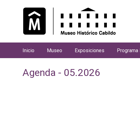
Inicio
Museo
Exposiciones
Programa 
M
e
Agenda - 05.2026
n
ú
p
r
i
n
c
i