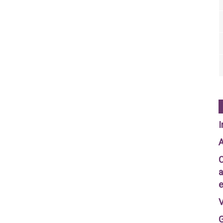
I
A
C
a
e
V
G