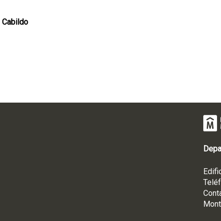
 Cabildo
Depa
Edifi
Telé
Cont
Mont