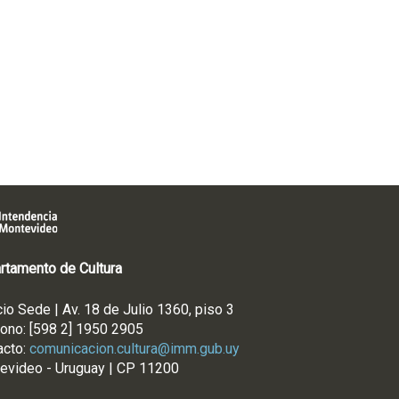
rtamento de Cultura
cio Sede | Av. 18 de Julio 1360, piso 3
fono: [598 2] 1950 2905
acto:
comunicacion.cultura@imm.gub.uy
evideo - Uruguay | CP 11200