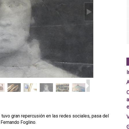
I
A
C
a
e
 tuvo gran repercusión en las redes sociales, pasa del
V
: Fernando Foglino.
G