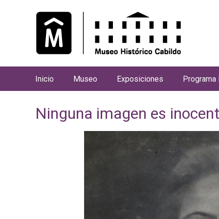
Inicio
Museo
Exposiciones
Programa 
M
e
Ninguna imagen es inocen
n
ú
p
r
i
n
c
i