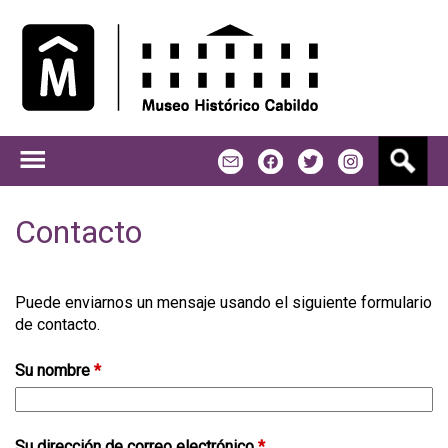
Jump to navigation
B
m
f
t
u
s
c
Contacto
a
r
Puede enviarnos un mensaje usando el siguiente formulario
de contacto.
Su nombre
*
Su dirección de correo electrónico
*