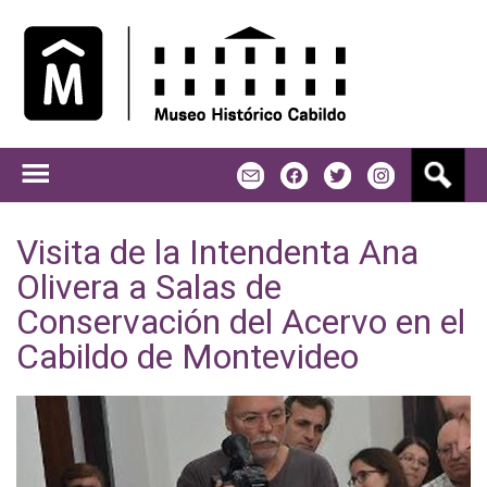
Jump to navigation
B
m
f
t
u
s
c
Visita de la Intendenta Ana
a
Olivera a Salas de
r
Conservación del Acervo en el
Cabildo de Montevideo