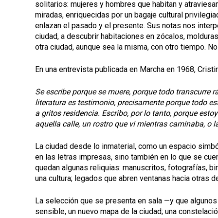
solitarios: mujeres y hombres que habitan y atraviesa
miradas, enriquecidas por un bagaje cultural privilegiad
enlazan el pasado y el presente. Sus notas nos interpe
ciudad, a descubrir habitaciones en zócalos, moldura
otra ciudad, aunque sea la misma, con otro tiempo. Nos
En una entrevista publicada en Marcha en 1968, Cristi
Se escribe porque se muere, porque todo transcurre r
literatura es testimonio, precisamente porque todo 
a gritos residencia. Escribo, por lo tanto, porque est
aquella calle, un rostro que vi mientras caminaba, o la
La ciudad desde lo inmaterial, como un espacio simbó
en las letras impresas, sino también en lo que se cu
quedan algunas reliquias: manuscritos, fotografías, bi
una cultura; legados que abren ventanas hacia otras de
La selección que se presenta en sala —y que algunos l
sensible, un nuevo mapa de la ciudad; una constelació