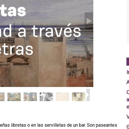
I
A
C
a
e
V
as libretas o en las servilletas de un bar. Son paseantes
G