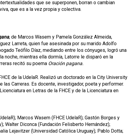
Intertextualidades que se superponen, borran o cambian
va, que es a la vez propia y colectiva.
gana
, de Marcos Wasem y Pamela González Almeida,
íguez Larreta, quien fue asesinada por su marido Adolfo
abogado Teófilo Díaz, mediando entre los cónyuges, logró una
la noche, mientras ella dormía, Latorre le disparó en la
arreras recitó su poema
Oración pagana.
HCE de la UdelaR. Realizó un doctorado en la City University
e las Carreras. Es docente, investigador, poeta y performer.
Licenciatura en Letras de la FHCE y de la Licenciatura en
UdelaR); Marcos Wasem (FHCE UdelaR); Gastón Borges y
y); Walter Diconca (Fundación Felisberto Hernández);
lia Lejavitzer (Universidad Católica Uruguay); Pablo Dotta;