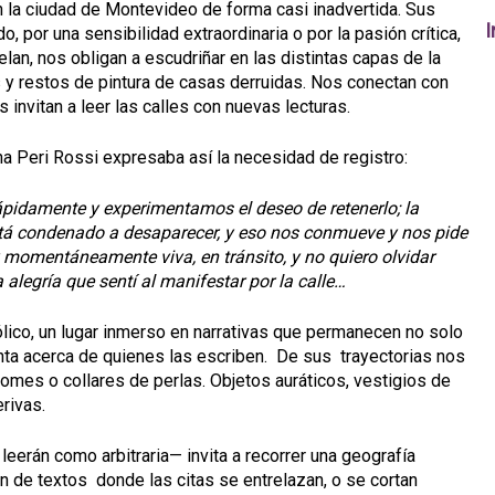
n la ciudad de Montevideo de forma casi inadvertida. Sus
I
o, por una sensibilidad extraordinaria o por la pasión crítica,
lan, nos obligan a escudriñar en las distintas capas de la
s y restos de pintura de casas derruidas. Nos conectan con
 invitan a leer las calles con nuevas lecturas.
na Peri Rossi expresaba así la necesidad de registro:
ápidamente y experimentamos el deseo de retenerlo; la
está condenado a desaparecer, y eso nos conmueve y nos pide
oy momentáneamente viva, en tránsito, y no quiero olvidar
 alegría que sentí al manifestar por la calle…
lico, un lugar inmerso en narrativas que permanecen no solo
enta acerca de quienes las escriben. De sus trayectorias nos
romes o collares de perlas. Objetos auráticos, vestigios de
rivas.
eerán como arbitraria— invita a recorrer una geografía
n de textos donde las citas se entrelazan, o se cortan