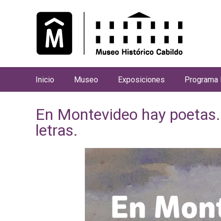
Inicio
Museo
Exposiciones
Programa 
M
e
En Montevideo hay poetas. 
n
letras.
ú
p
r
i
n
c
i