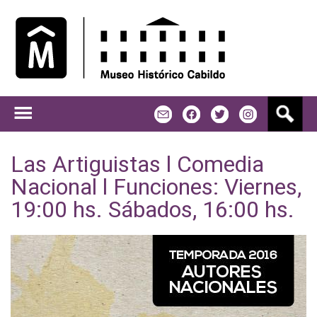
Jump to navigation
B
m
f
t
u
s
c
Las Artiguistas l Comedia
a
Nacional l Funciones: Viernes,
r
19:00 hs. Sábados, 16:00 hs.