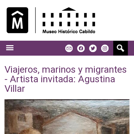
Jump to navigation
B
m
f
t
u
s
c
Viajeros, marinos y migrantes
a
- Artista invitada: Agustina
r
Villar