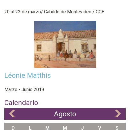
20 al 22 de marzo/ Cabildo de Montevideo / CCE
Léonie Matthis
Marzo - Junio 2019
Calendario
Agosto
«
»
D
L
M
M
J
V
S