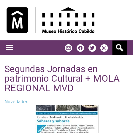
Jump to navigation
B
m
f
t
u
s
c
Segundas Jornadas en
a
patrimonio Cultural + MOLA
r
REGIONAL MVD
Novedades