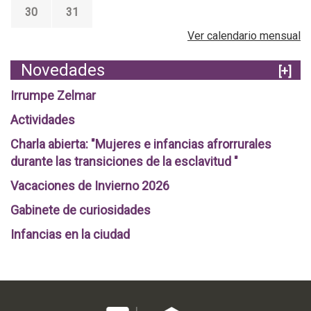
r
30
31
z
Ver calendario mensual
o
-
Novedades
[+]
J
Irrumpe Zelmar
u
Actividades
n
Charla abierta: "Mujeres e infancias afrorrurales
i
durante las transiciones de la esclavitud "
o
2
Vacaciones de Invierno 2026
0
Gabinete de curiosidades
1
Infancias en la ciudad
9