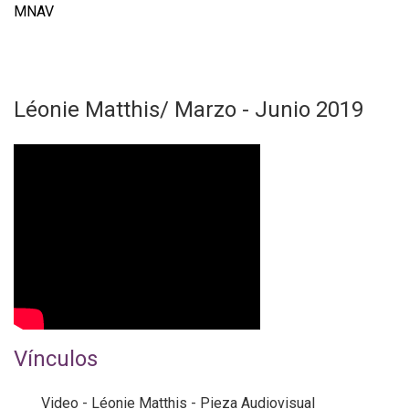
MNAV
Léonie Matthis/ Marzo - Junio 2019
L
é
o
n
i
e
M
a
Vínculos
t
t
Video - Léonie Matthis - Pieza Audiovisual