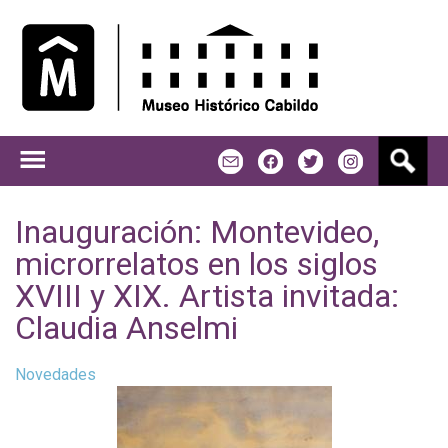
Jump to navigation
B
m
f
t
u
s
c
Inauguración: Montevideo,
a
microrrelatos en los siglos
r
XVIII y XIX. Artista invitada:
Claudia Anselmi
Novedades