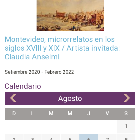
Montevideo, microrrelatos en los
siglos XVIII y XIX / Artista invitada:
Claudia Anselmi
Setiembre 2020 - Febrero 2022
Calendario
Agosto
«
»
D
L
M
M
J
V
S
1