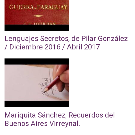
e
r
r
a
Lenguajes Secretos, de Pilar González
c
/ Diciembre 2016 / Abril 2017
o
n
t
V
r
i
a
d
P
e
a
o
r
E
Mariquita Sánchez, Recuerdos del
a
x
Buenos Aires Virreynal.
g
p
u
o