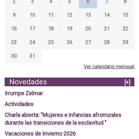
2
3
4
5
6
7
8
n
e
–
d
c
9
10
11
12
13
14
15
R
e
r
e
16
17
18
19
20
21
22
u
e
c
n
t
u
23
24
25
26
27
28
29
r
o
e
30
31
e
s
r
l
Ver calendario mensual
d
a
o
Novedades
[+]
t
s
o
Irrumpe Zelmar
d
.
e
Actividades
O
l
Charla abierta: "Mujeres e infancias afrorrurales
c
B
durante las transiciones de la esclavitud "
t
u
Vacaciones de Invierno 2026
u
e