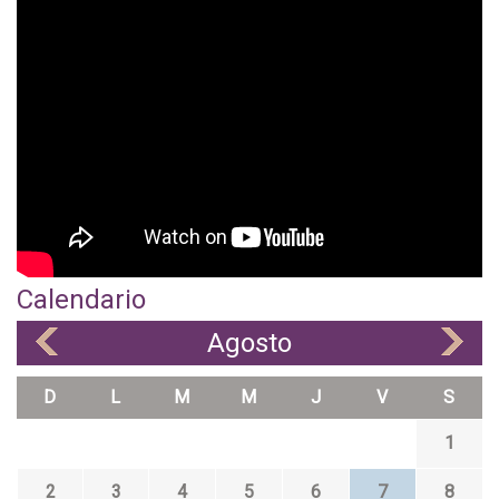
Calendario
Agosto
«
»
D
L
M
M
J
V
S
1
2
3
4
5
6
7
8