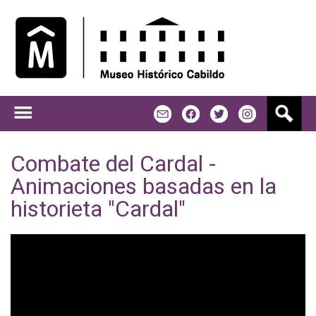
Jump to navigation
B
m
f
t
u
s
c
Combate del Cardal -
a
Animaciones basadas en la
r
historieta "Cardal"