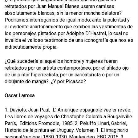
retratados por Juan Manuel Blanes usaran camisas
absolutamente blancas, sin la menor mancha delatora?
Podríamos interrogarnos de igual modo, ante la pulcritud y
el evidente acartonamiento que exhiben las vestimentas de
los personajes pintados por Adolphe D´Hastrel, lo cual no
invalida el valioso testimonio de una iconografía que nos es
indiscutidamente propia.
¿Qué sucedería si aquellos hombre y mujeres fueran
retratados por un artista contemporáneo, por el afilado ojo
de un pintor hiperrealista, por un caricaturista o por un
dibujante de manga?. ¿Y por Picasso?
Oscar Larroca
1. Duviols, Jean Paul, L’ Amerique espagnole vue er révée.
Les libres de voyages de Christophe Colomb a Bouganville.
París, Editions Promodis, 1985. 2. Peluffo Linari, Gabriel,
Historia de la pintura en Uruguay. Volumen 1. El imaginario
nacional/regional 1830-1930. Montevideo, EBO 2015. 3.