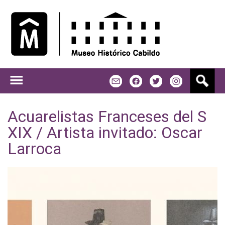
Jump to navigation
B
m
f
t
u
s
c
Acuarelistas Franceses del S
a
XIX / Artista invitado: Oscar
r
Larroca