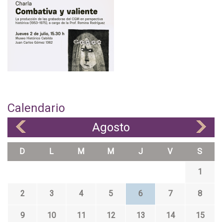
Calendario
Agosto
«
»
D
L
M
M
J
V
S
1
2
3
4
5
6
7
8
9
10
11
12
13
14
15