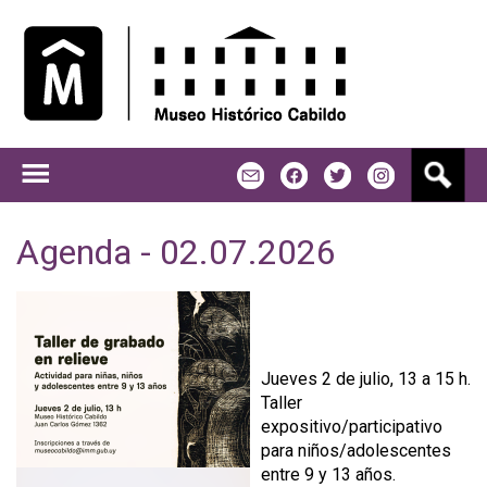
Jump to navigation
B
m
f
t
u
s
c
Agenda - 02.07.2026
a
r
Jueves 2 de julio, 13 a 15 h.
Taller
expositivo/participativo
para niños/adolescentes
entre 9 y 13 años.