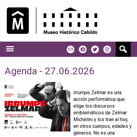
Jump to navigation
B
m
f
t
u
s
c
Agenda - 27.06.2026
a
r
Irrumpe Zelmar es una
acción performática que
elige los discursos
emblemáticos de Zelmar
Michelini y los trae al hoy,
en otros cuerpos, edades y
géneros. No es una