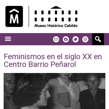
Jump to navigation
B
m
f
t
u
s
c
Feminismos en el siglo XX en
a
Centro Barrio Peñarol
r