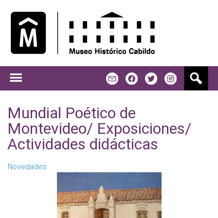
Jump to navigation
B
m
f
t
u
s
c
Mundial Poético de
a
Montevideo/ Exposiciones/
r
Actividades didácticas
Novedades