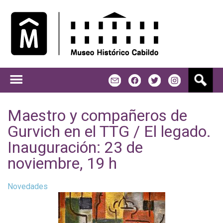
Jump to navigation
B
m
f
t
u
s
c
Maestro y compañeros de
a
Gurvich en el TTG / El legado.
r
Inauguración: 23 de
noviembre, 19 h
Novedades