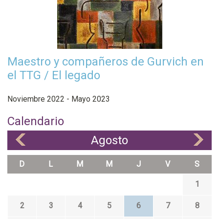
Maestro y compañeros de Gurvich en
el TTG / El legado
Noviembre 2022 - Mayo 2023
Calendario
Agosto
«
»
D
L
M
M
J
V
S
1
2
3
4
5
6
7
8