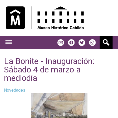
Jump to navigation
B
m
f
t
u
s
c
La Bonite - Inauguración:
a
Sábado 4 de marzo a
r
mediodía
Novedades