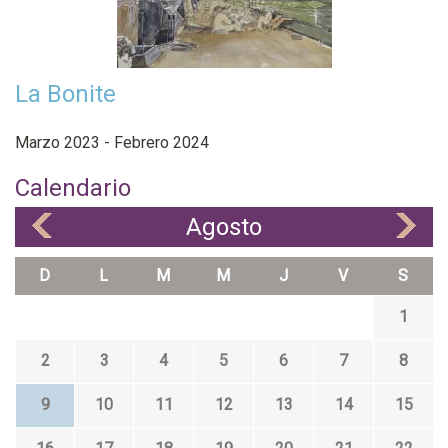
La Bonite
Marzo 2023 - Febrero 2024
Calendario
Agosto
«
»
D
L
M
M
J
V
S
1
2
3
4
5
6
7
8
9
10
11
12
13
14
15