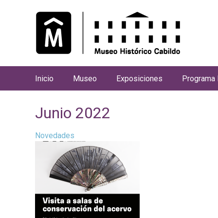
Inicio
Museo
Exposiciones
Programa 
M
e
Junio 2022
n
ú
Novedades
p
r
i
n
c
i