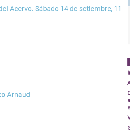
 del Acervo. Sábado 14 de setiembre, 11
I
A
C
ico Arnaud
a
e
V
G