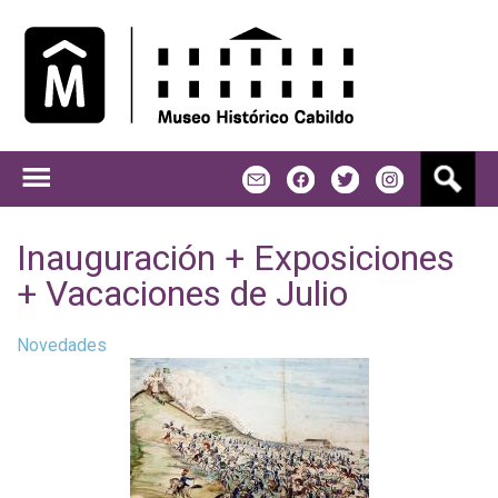
Jump to navigation
B
m
f
t
u
s
c
Inauguración + Exposiciones
a
+ Vacaciones de Julio
r
Novedades