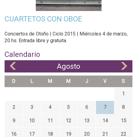
CUARTETOS CON OBOE
Conciertos de Otoño | Ciclo 2015 | Miércoles 4 de marzo,
20 hs. Entrada libre y gratuita.
Calendario
Agosto
«
»
D
L
M
M
J
V
S
1
2
3
4
5
6
7
8
9
10
11
12
13
14
15
16
17
18
19
20
21
22