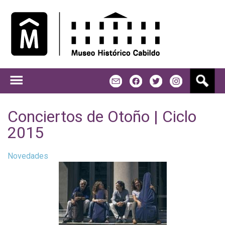
Jump to navigation
B
m
f
t
u
s
c
Conciertos de Otoño | Ciclo
a
2015
r
Novedades