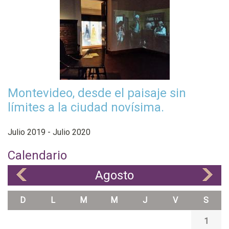
Montevideo, desde el paisaje sin
límites a la ciudad novísima.
Julio 2019 - Julio 2020
Calendario
Agosto
«
»
D
L
M
M
J
V
S
1