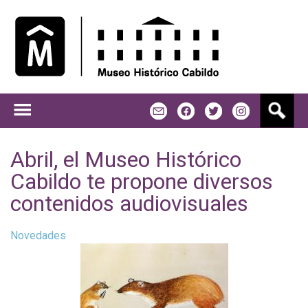
Jump to navigation
B
m
f
t
u
s
c
Abril, el Museo Histórico
a
Cabildo te propone diversos
r
contenidos audiovisuales
Novedades