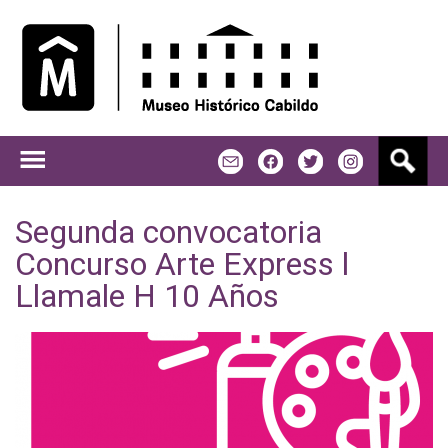
Jump to navigation
B
m
f
t
u
s
c
Segunda convocatoria
a
Concurso Arte Express l
r
Llamale H 10 Años