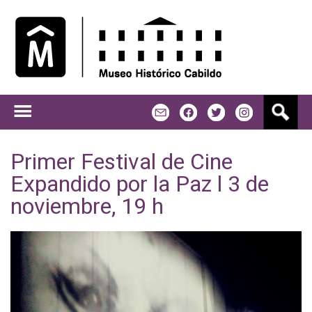
Jump to navigation
B
m
f
t
u
s
c
Primer Festival de Cine
a
Expandido por la Paz l 3 de
r
noviembre, 19 h