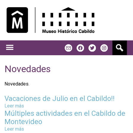
Jump to navigation
B
m
f
t
u
s
c
Novedades
a
r
Novedades.
Vacaciones de Julio en el Cabildo!!
Leer más
s
Múltiples actividades en el Cabildo de
o
b
Montevideo
r
Leer más
s
e