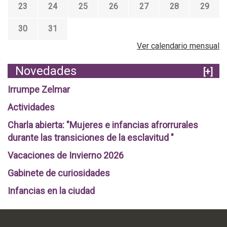
M
5
s
23
a
24
25
26
27
28
29
e
e
g
z
v
m
u
30
,
31
i
o
i
ú
d
r
Ver calendario mensual
a
l
e
i
d
t
o
a
Novedades
a
[+]
i
y
s
m
Irrumpe Zelmar
d
a
o
e
l
Actividades
s
l
C
d
F
Charla abierta: "Mujeres e infancias afrorrurales
a
í
u
durante las transiciones de la esclavitud "
b
a
t
i
s
Vacaciones de Invierno 2026
u
l
!
r
d
Gabinete de curiosidades
o
o
Infancias en la ciudad
!