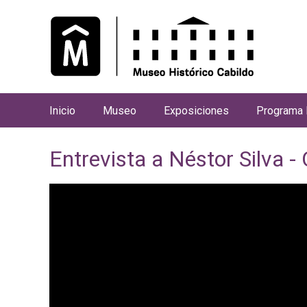
Inicio
Museo
Exposiciones
Programa 
M
e
Entrevista a Néstor Silva 
n
ú
p
r
i
n
c
i