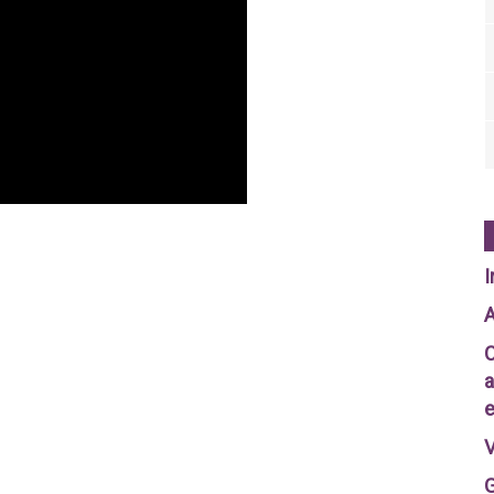
I
A
C
a
e
V
G