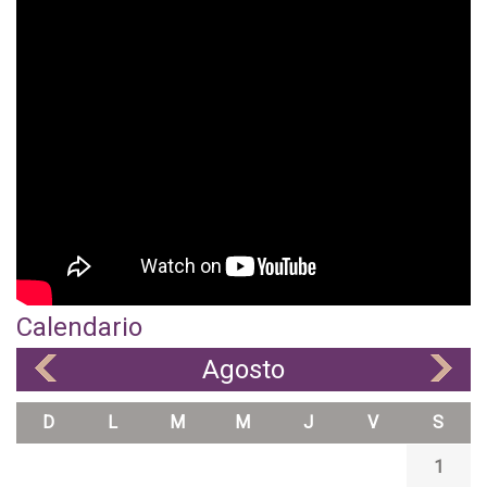
Calendario
Agosto
«
»
D
L
M
M
J
V
S
1