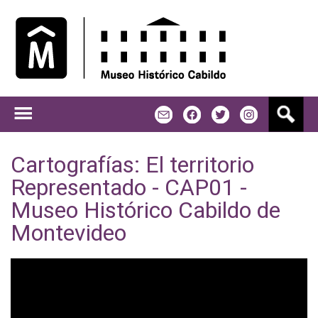
Jump to navigation
B
m
f
t
u
s
c
Cartografías: El territorio
a
Representado - CAP01 -
r
Museo Histórico Cabildo de
Montevideo