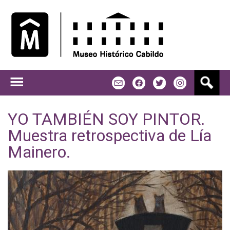
Jump to navigation
B
m
f
t
u
s
c
YO TAMBIÉN SOY PINTOR.
a
Muestra retrospectiva de Lía
r
Mainero.