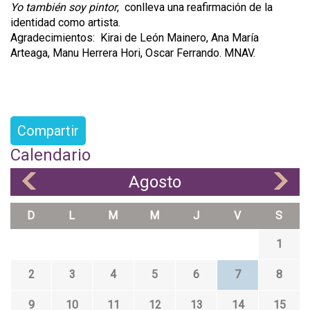
Yo también soy pintor
, conlleva una reafirmación de la
identidad como artista.
Agradecimientos: Kirai de León Mainero, Ana María
Arteaga, Manu Herrera Hori, Oscar Ferrando. MNAV.
Compartir
Calendario
Agosto
«
»
D
L
M
M
J
V
S
1
2
3
4
5
6
7
8
9
10
11
12
13
14
15