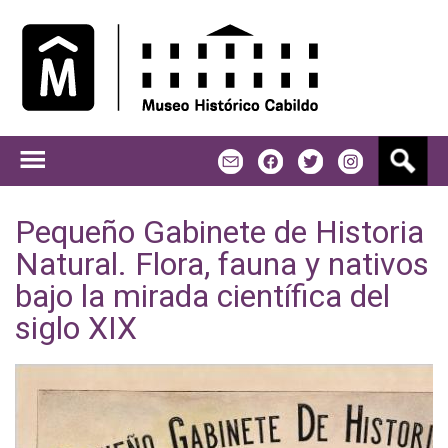
Jump to navigation
B
m
f
t
u
s
c
Pequeño Gabinete de Historia
a
Natural. Flora, fauna y nativos
r
bajo la mirada científica del
siglo XIX