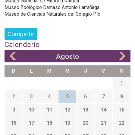
Museo Nacional de Historia Natural
Museo Zoológico Dámaso Antonio Larrañaga
Museo de Ciencias Naturales del Colegio Pío
Compartir
Calendario
Agosto
«
»
D
L
M
M
J
V
S
1
2
3
4
5
6
7
8
9
10
11
12
13
14
15
16
17
18
19
20
21
22