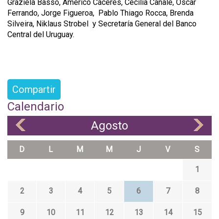
Graziela Basso, Américo Cáceres, Cecilia Canale, Oscar
Ferrando, Jorge Figueroa, Pablo Thiago Rocca, Brenda
Silveira, Niklaus Strobel y Secretaría General del Banco
Central del Uruguay.
Compartir
Calendario
Agosto
«
»
D
L
M
M
J
V
S
1
2
3
4
5
6
7
8
9
10
11
12
13
14
15