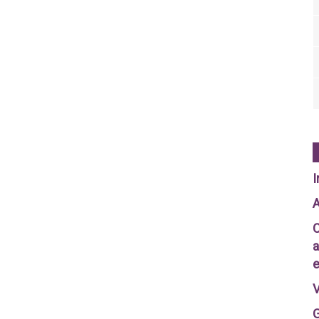
I
A
C
a
e
V
G