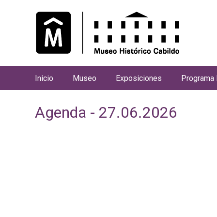
Inicio
Museo
Exposiciones
Programa 
M
e
Agenda - 27.06.2026
n
ú
p
r
i
n
c
i