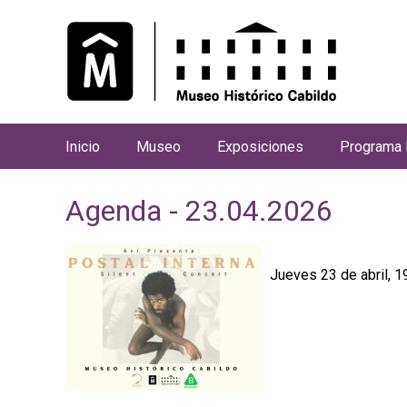
Inicio
Museo
Exposiciones
Programa 
M
e
Agenda - 23.04.2026
n
ú
p
Jueves 23 de abril, 19
r
i
n
c
i