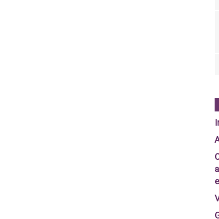
I
A
C
a
e
V
G