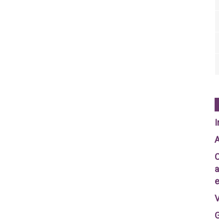
I
A
C
a
e
V
G