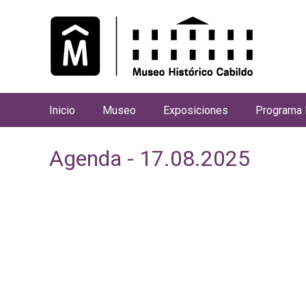
Inicio
Museo
Exposiciones
Programa 
M
e
Agenda - 17.08.2025
n
ú
p
r
i
n
c
i