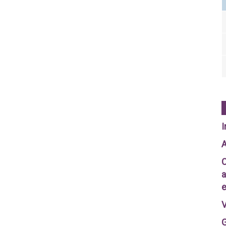
I
A
C
a
e
V
G