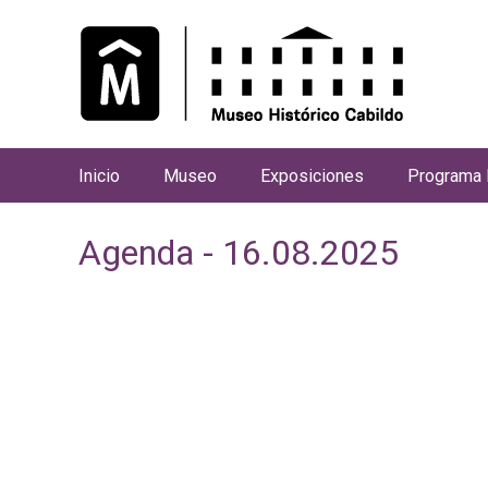
Inicio
Museo
Exposiciones
Programa 
M
e
Agenda - 16.08.2025
n
ú
p
r
i
n
c
i