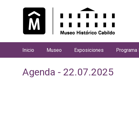
Inicio
Museo
Exposiciones
Programa 
M
e
Agenda - 22.07.2025
n
ú
p
r
i
n
c
i