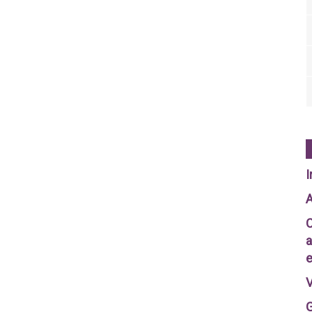
I
A
C
a
e
V
G