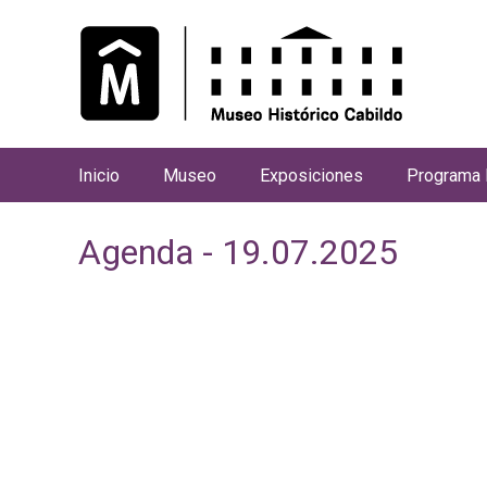
Inicio
Museo
Exposiciones
Programa 
M
e
Agenda - 19.07.2025
n
ú
p
r
i
n
c
i