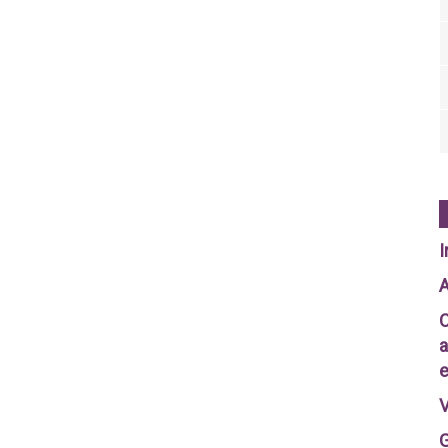
I
A
C
a
e
V
G