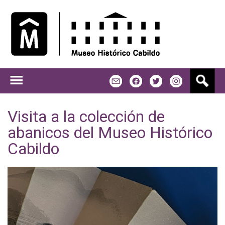
Jump to navigation
B
m
f
t
u
s
c
Visita a la colección de
a
abanicos del Museo Histórico
r
Cabildo