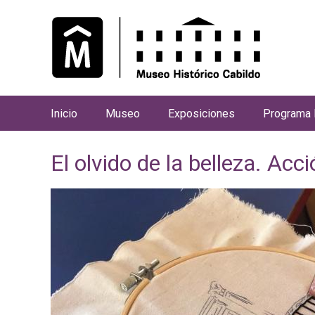
Inicio
Museo
Exposiciones
Programa 
M
e
El olvido de la belleza. Acc
n
ú
p
r
i
n
c
i