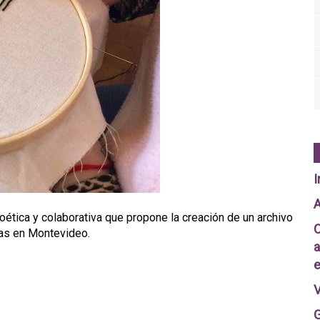
I
A
oética y colaborativa que propone la creación de un archivo
C
das en Montevideo.
a
e
V
G