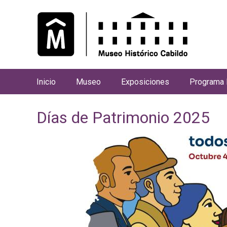
Inicio
Museo
Exposiciones
Programa 
M
e
Días de Patrimonio 2025
n
ú
p
r
i
n
c
i