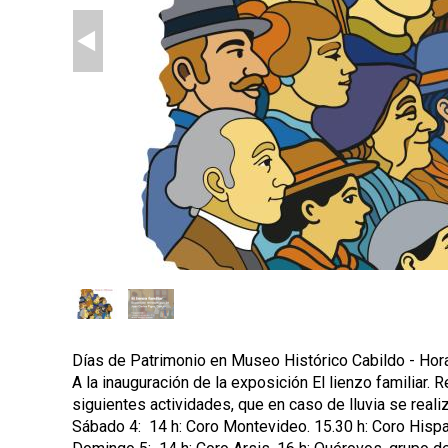
p
a
l
Días de Patrimonio en Museo Histórico Cabildo - Hora
A la inauguración de la exposición El lienzo familiar.
siguientes actividades, que en caso de lluvia se reali
Sábado 4: 14 h: Coro Montevideo. 15.30 h: Coro Hisp