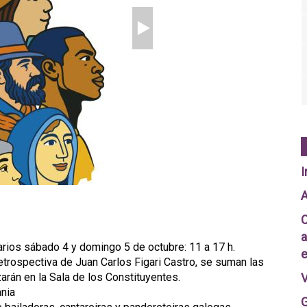
I
A
C
a
rios sábado 4 y domingo 5 de octubre: 11 a 17 h.
e
 Retrospectiva de Juan Carlos Figari Castro, se suman las
zarán en la Sala de los Constituyentes.
V
ania
G