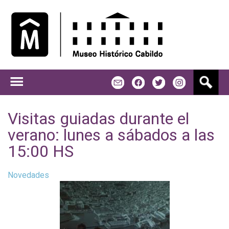
Jump to navigation
B
m
f
t
u
s
c
Visitas guiadas durante el
a
verano: lunes a sábados a las
r
15:00 HS
Novedades