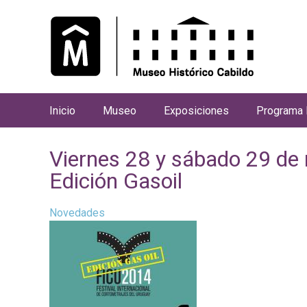
Inicio
Museo
Exposiciones
Programa 
M
e
Viernes 28 y sábado 29 de
n
Edición Gasoil
ú
p
Novedades
r
i
n
c
i