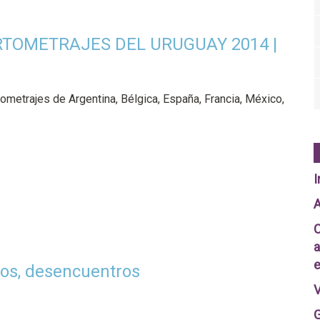
RTOMETRAJES DEL URUGUAY 2014 |
ometrajes de Argentina, Bélgica, España, Francia, México,
I
A
C
a
e
s, desencuentros
V
G