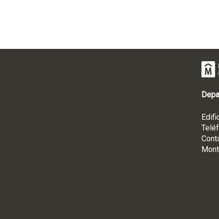
Depa
Edifi
Telé
Cont
Mont