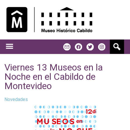
Jump to navigation
B
m
f
t
u
s
c
Viernes 13 Museos en la
a
Noche en el Cabildo de
r
Montevideo
Novedades