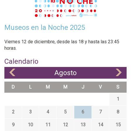
Museos en la Noche 2025
Viernes 12 de diciembre, desde las 18 y hasta las 23:45
horas.
Calendario
Agosto
«
»
D
L
M
M
J
V
S
1
2
3
4
5
6
7
8
9
10
11
12
13
14
15