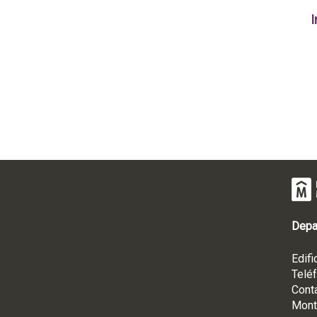
I
Depa
Edifi
Telé
Cont
Mont