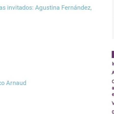
tas invitados: Agustina Fernández,
I
A
C
ico Arnaud
a
e
V
G