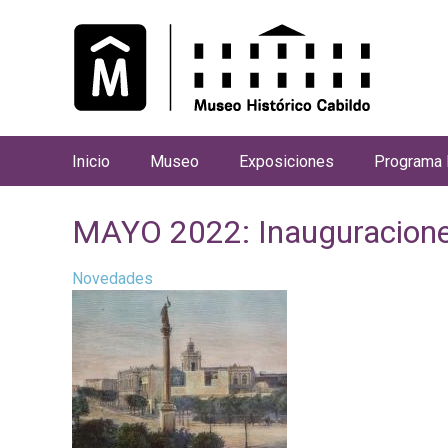
Inicio
Museo
Exposiciones
Programa 
M
e
MAYO 2022: Inauguracione
n
ú
Novedades
p
r
i
n
c
i