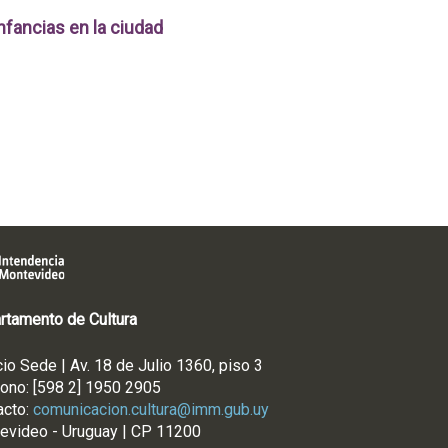
nfancias en la ciudad
rtamento de Cultura
cio Sede | Av. 18 de Julio 1360, piso 3
fono: [598 2] 1950 2905
acto:
comunicacion.cultura@imm.gub.uy
evideo - Uruguay | CP 11200