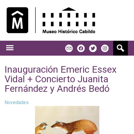
Jump to navigation
B
m
f
t
u
s
c
Inauguración Emeric Essex
a
Vidal + Concierto Juanita
r
Fernández y Andrés Bedó
Novedades