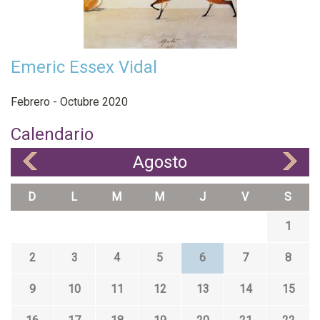
Emeric Essex Vidal
Febrero - Octubre 2020
Calendario
Agosto
«
»
D
L
M
M
J
V
S
1
2
3
4
5
6
7
8
9
10
11
12
13
14
15