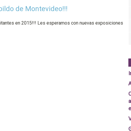
bildo de Montevideo!!!
isitantes en 2015!!! Les esperamos con nuevas exposiciones
I
A
C
a
e
V
G