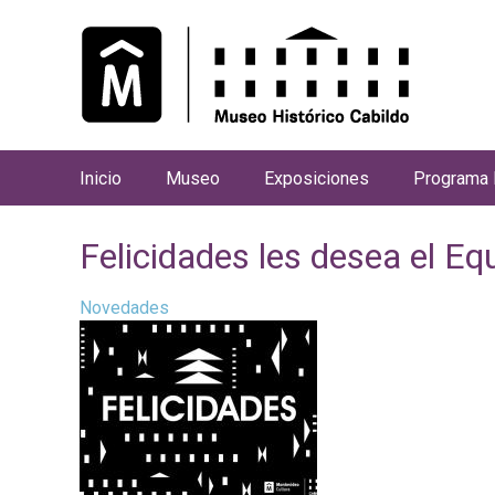
Inicio
Museo
Exposiciones
Programa 
M
e
Felicidades les desea el Eq
n
ú
Novedades
p
r
i
n
c
i