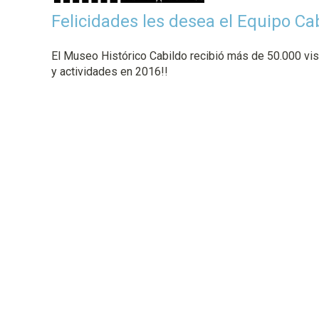
p
Felicidades les desea el Equipo Ca
a
l
El Museo Histórico Cabildo recibió más de 50.000 v
y actividades en 2016!!