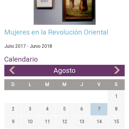
Mujeres en la Revolución Oriental
Julio 2017 - Junio 2018
Calendario
Agosto
«
»
D
L
M
M
J
V
S
1
2
3
4
5
6
7
8
9
10
11
12
13
14
15