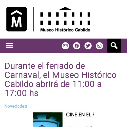
Jump to navigation
B
m
f
t
u
s
c
Durante el feriado de
a
Carnaval, el Museo Histórico
r
Cabildo abrirá de 11:00 a
17:00 hs
Novedades