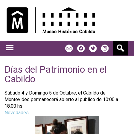
Jump to navigation
B
m
f
t
u
s
c
Días del Patrimonio en el
a
Cabildo
r
Sábado 4 y Domingo 5 de Octubre, el Cabildo de
Montevideo permanecerá abierto al público de 10:00 a
18:00 hs
Novedades